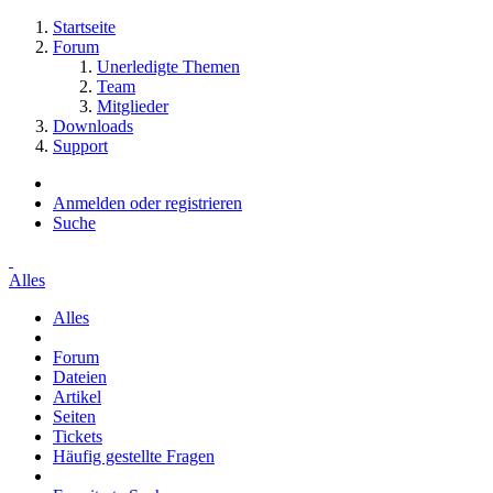
Startseite
Forum
Unerledigte Themen
Team
Mitglieder
Downloads
Support
Anmelden oder registrieren
Suche
Alles
Alles
Forum
Dateien
Artikel
Seiten
Tickets
Häufig gestellte Fragen