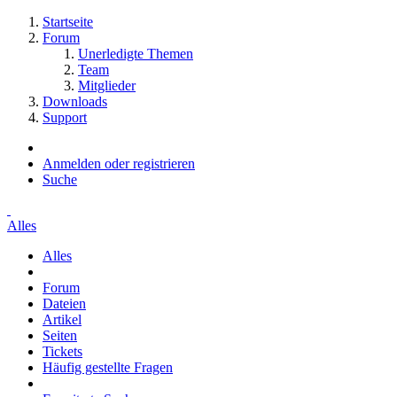
Startseite
Forum
Unerledigte Themen
Team
Mitglieder
Downloads
Support
Anmelden oder registrieren
Suche
Alles
Alles
Forum
Dateien
Artikel
Seiten
Tickets
Häufig gestellte Fragen