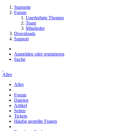
Startseite
Forum
Unerledigte Themen
Team
Mitglieder
Downloads
Support
Anmelden oder registrieren
Suche
Alles
Alles
Forum
Dateien
Artikel
Seiten
Tickets
Häufig gestellte Fragen