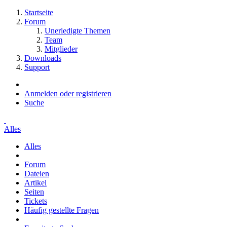
Startseite
Forum
Unerledigte Themen
Team
Mitglieder
Downloads
Support
Anmelden oder registrieren
Suche
Alles
Alles
Forum
Dateien
Artikel
Seiten
Tickets
Häufig gestellte Fragen