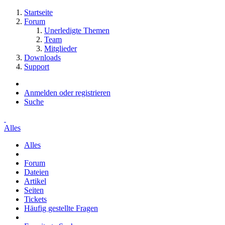
Startseite
Forum
Unerledigte Themen
Team
Mitglieder
Downloads
Support
Anmelden oder registrieren
Suche
Alles
Alles
Forum
Dateien
Artikel
Seiten
Tickets
Häufig gestellte Fragen