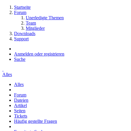
Startseite
Forum
Unerledigte Themen
Team
Mitglieder
Downloads
Support
Anmelden oder registrieren
Suche
Alles
Alles
Forum
Dateien
Artikel
Seiten
Tickets
Häufig gestellte Fragen