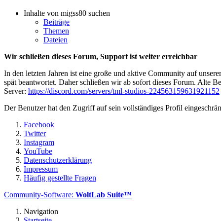
Inhalte von migss80 suchen
Beiträge
Themen
Dateien
Wir schließen dieses Forum, Support ist weiter erreichbar
In den letzten Jahren ist eine große und aktive Community auf unser
spät beantwortet. Daher schließen wir ab sofort dieses Forum. Alte Be
Server:
https://discord.com/servers/tml-studios-224563159631921152
Der Benutzer hat den Zugriff auf sein vollständiges Profil eingeschrän
Facebook
Twitter
Instagram
YouTube
Datenschutzerklärung
Impressum
Häufig gestellte Fragen
Community-Software:
WoltLab Suite™
Navigation
Startseite