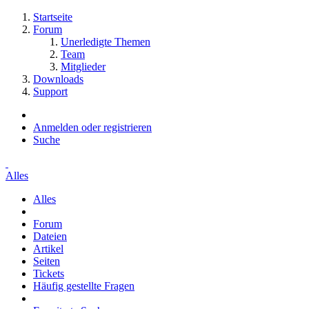
Startseite
Forum
Unerledigte Themen
Team
Mitglieder
Downloads
Support
Anmelden oder registrieren
Suche
Alles
Alles
Forum
Dateien
Artikel
Seiten
Tickets
Häufig gestellte Fragen