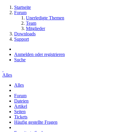
Startseite
Forum
Unerledigte Themen
Team
Mitglieder
Downloads
Support
Anmelden oder registrieren
Suche
Alles
Alles
Forum
Dateien
Artikel
Seiten
Tickets
Häufig gestellte Fragen