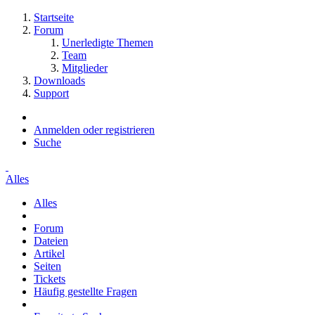
Startseite
Forum
Unerledigte Themen
Team
Mitglieder
Downloads
Support
Anmelden oder registrieren
Suche
Alles
Alles
Forum
Dateien
Artikel
Seiten
Tickets
Häufig gestellte Fragen