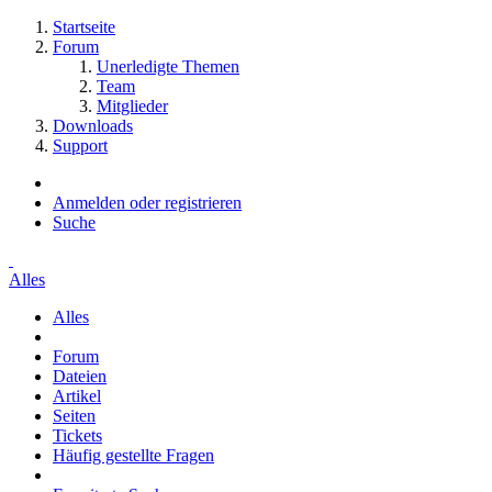
Startseite
Forum
Unerledigte Themen
Team
Mitglieder
Downloads
Support
Anmelden oder registrieren
Suche
Alles
Alles
Forum
Dateien
Artikel
Seiten
Tickets
Häufig gestellte Fragen