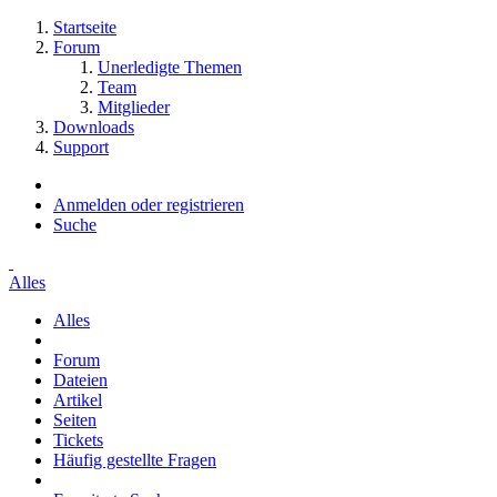
Startseite
Forum
Unerledigte Themen
Team
Mitglieder
Downloads
Support
Anmelden oder registrieren
Suche
Alles
Alles
Forum
Dateien
Artikel
Seiten
Tickets
Häufig gestellte Fragen