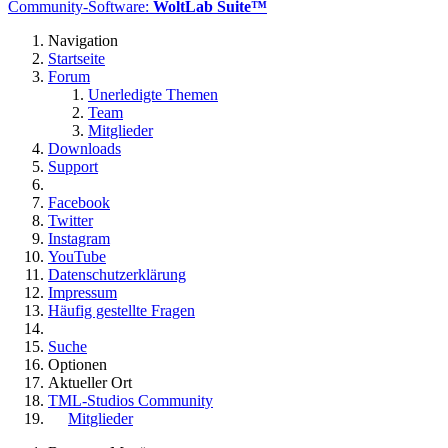
Community-Software:
WoltLab Suite™
Navigation
Startseite
Forum
Unerledigte Themen
Team
Mitglieder
Downloads
Support
Facebook
Twitter
Instagram
YouTube
Datenschutzerklärung
Impressum
Häufig gestellte Fragen
Suche
Optionen
Aktueller Ort
TML-Studios Community
Mitglieder