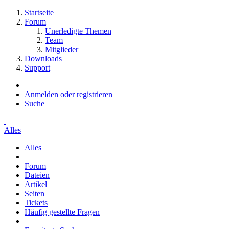
Startseite
Forum
Unerledigte Themen
Team
Mitglieder
Downloads
Support
Anmelden oder registrieren
Suche
Alles
Alles
Forum
Dateien
Artikel
Seiten
Tickets
Häufig gestellte Fragen