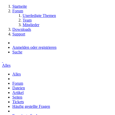
Startseite
Forum
Unerledigte Themen
Team
Mitglieder
Downloads
Support
Anmelden oder registrieren
Suche
Alles
Alles
Forum
Dateien
Artikel
Seiten
Tickets
Häufig gestellte Fragen