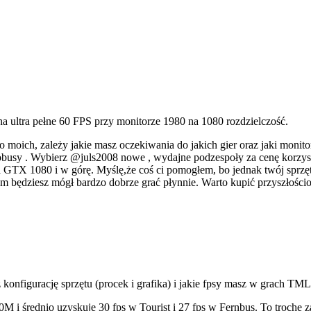
 na ultra pełne 60 FPS przy monitorze 1980 na 1080 rozdzielczość.
oich, zależy jakie masz oczekiwania do jakich gier oraz jaki monitor.
utobusy . Wybierz @juls2008 nowe , wydajne podzespoły za cenę korzyst
GTX 1080 i w górę. Myślę,że coś ci pomogłem, bo jednak twój sprzęt t
rym będziesz mógł bardzo dobrze grać płynnie. Warto kupić przyszłoś
konfigurację sprzętu (procek i grafika) i jakie fpsy masz w grach TML
M i średnio uzyskuję 30 fps w Tourist i 27 fps w Fernbus. To trochę 