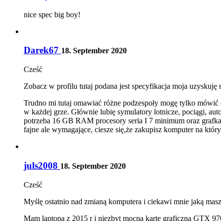
nice spec big boy!
Darek67
18. September 2020
Cześć
Zobacz w profilu tutaj podana jest specyfikacja moja uzyskuję
Trudno mi tutaj omawiać różne podzespoły mogę tylko mówić o m
w każdej grze. Głównie lubię symulatory lotnicze, pociągi, a
potrzeba 16 GB RAM procesory seria I 7 minimum oraz grafka 
fajne ale wymagające, ciesze się,że zakupisz komputer na któ
juls2008
18. September 2020
Cześć
Myślę ostatnio nad zmianą komputera i ciekawi mnie jaką masz 
Mam laptopa z 2015 r i niezbyt mocną kartę graficzną GTX 970