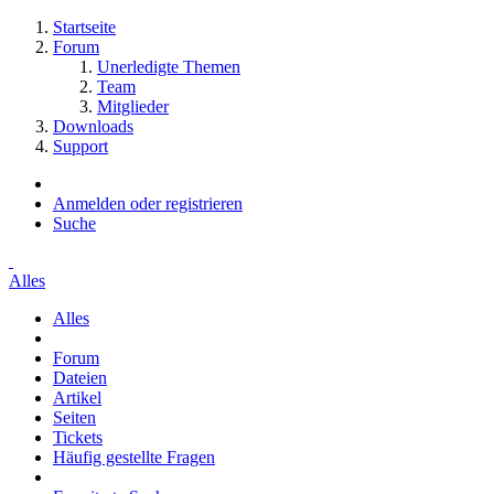
Startseite
Forum
Unerledigte Themen
Team
Mitglieder
Downloads
Support
Anmelden oder registrieren
Suche
Alles
Alles
Forum
Dateien
Artikel
Seiten
Tickets
Häufig gestellte Fragen