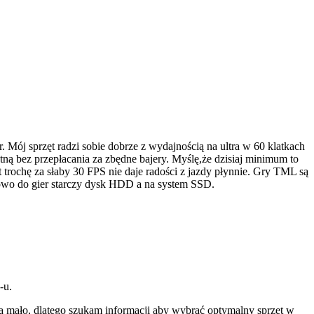
 Mój sprzęt radzi sobie dobrze z wydajnością na ultra w 60 klatkach
ną bez przepłacania za zbędne bajery. Myślę,że dzisiaj minimum to
rochę za słaby 30 FPS nie daje radości z jazdy płynnie. Gry TML są
ciowo do gier starczy dysk HDD a na system SSD.
-u.
za mało, dlatego szukam informacji aby wybrać optymalny sprzęt w