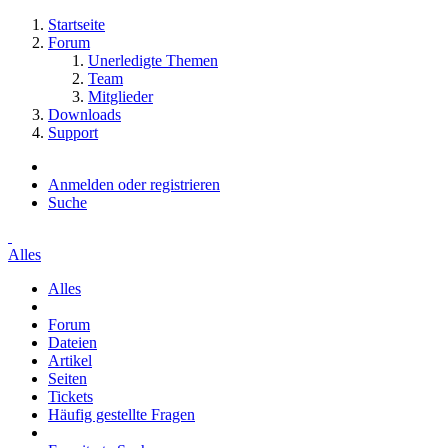
Startseite
Forum
Unerledigte Themen
Team
Mitglieder
Downloads
Support
Anmelden oder registrieren
Suche
Alles
Alles
Forum
Dateien
Artikel
Seiten
Tickets
Häufig gestellte Fragen