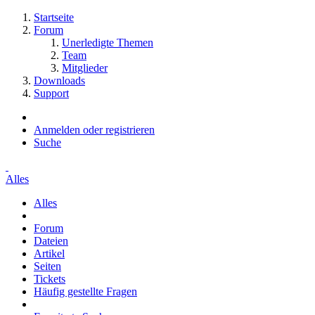
Startseite
Forum
Unerledigte Themen
Team
Mitglieder
Downloads
Support
Anmelden oder registrieren
Suche
Alles
Alles
Forum
Dateien
Artikel
Seiten
Tickets
Häufig gestellte Fragen