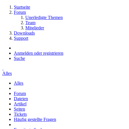
Startseite
Forum
Unerledigte Themen
Team
Mitglieder
Downloads
Support
Anmelden oder registrieren
Suche
Alles
Alles
Forum
Dateien
Artikel
Seiten
Tickets
Häufig gestellte Fragen