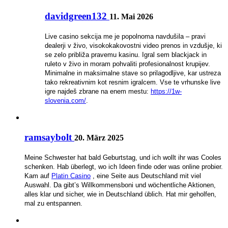
davidgreen132
11. Mai 2026
Live casino sekcija me je popolnoma navdušila – pravi
dealerji v živo, visokokakovostni video prenos in vzdušje, ki
se zelo približa pravemu kasinu. Igral sem blackjack in
ruleto v živo in moram pohvaliti profesionalnost krupijev.
Minimalne in maksimalne stave so prilagodljive, kar ustreza
tako rekreativnim kot resnim igralcem. Vse te vrhunske live
igre najdeš zbrane na enem mestu:
https://1w-
slovenia.com/
.
ramsaybolt
20. März 2025
Meine Schwester hat bald Geburtstag, und ich wollt ihr was Cooles
schenken. Hab überlegt, wo ich Ideen finde oder was online probier.
Kam auf
Platin Casino
, eine Seite aus Deutschland mit viel
Auswahl. Da gibt’s Willkommensboni und wöchentliche Aktionen,
alles klar und sicher, wie in Deutschland üblich. Hat mir geholfen,
mal zu entspannen.