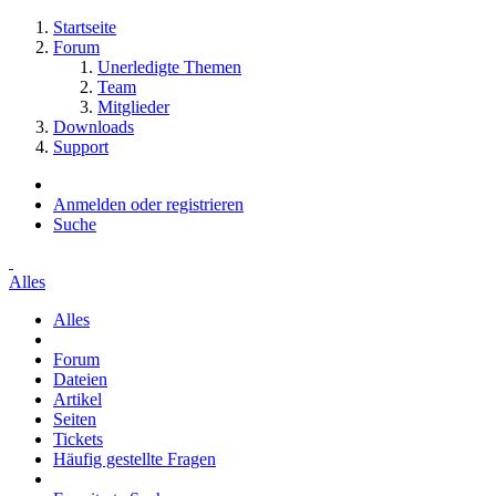
Startseite
Forum
Unerledigte Themen
Team
Mitglieder
Downloads
Support
Anmelden oder registrieren
Suche
Alles
Alles
Forum
Dateien
Artikel
Seiten
Tickets
Häufig gestellte Fragen