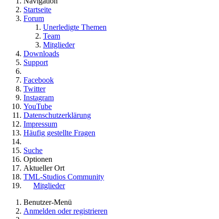
Navigation
Startseite
Forum
Unerledigte Themen
Team
Mitglieder
Downloads
Support
Facebook
Twitter
Instagram
YouTube
Datenschutzerklärung
Impressum
Häufig gestellte Fragen
Suche
Optionen
Aktueller Ort
TML-Studios Community
Mitglieder
Benutzer-Menü
Anmelden oder registrieren