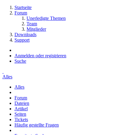
Startseite
Forum
Unerledigte Themen
Team
Mitglieder
Downloads
Support
Anmelden oder registrieren
Suche
Alles
Alles
Forum
Dateien
Artikel
Seiten
Tickets
Häufig gestellte Fragen