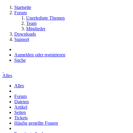
Startseite
Forum
Unerledigte Themen
Team
Mitglieder
Downloads
Support
Anmelden oder registrieren
Suche
Alles
Alles
Forum
Dateien
Artikel
Seiten
Tickets
Häufig gestellte Fragen