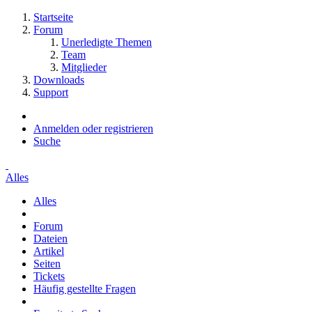
Startseite
Forum
Unerledigte Themen
Team
Mitglieder
Downloads
Support
Anmelden oder registrieren
Suche
Alles
Alles
Forum
Dateien
Artikel
Seiten
Tickets
Häufig gestellte Fragen