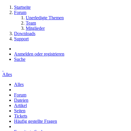
Startseite
Forum
Unerledigte Themen
Team
Mitglieder
Downloads
Support
Anmelden oder registrieren
Suche
Alles
Alles
Forum
Dateien
Artikel
Seiten
Tickets
Häufig gestellte Fragen