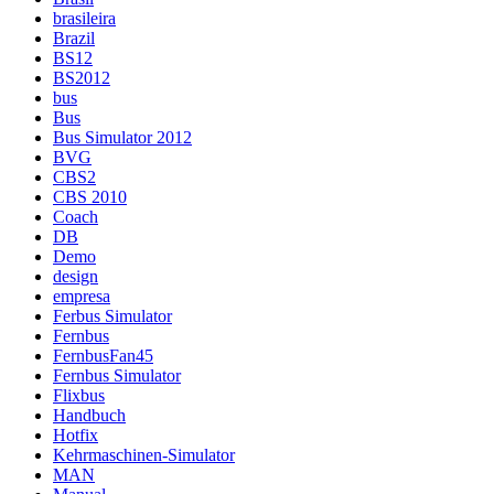
brasileira
Brazil
BS12
BS2012
bus
Bus
Bus Simulator 2012
BVG
CBS2
CBS 2010
Coach
DB
Demo
design
empresa
Ferbus Simulator
Fernbus
FernbusFan45
Fernbus Simulator
Flixbus
Handbuch
Hotfix
Kehrmaschinen-Simulator
MAN