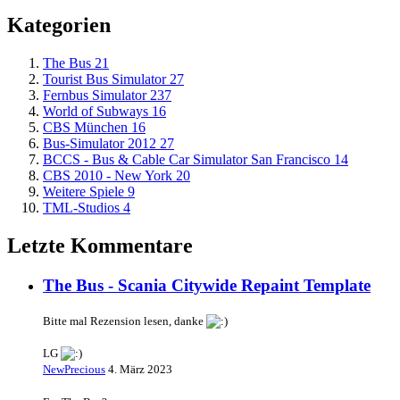
Kategorien
The Bus
21
Tourist Bus Simulator
27
Fernbus Simulator
237
World of Subways
16
CBS München
16
Bus-Simulator 2012
27
BCCS - Bus & Cable Car Simulator San Francisco
14
CBS 2010 - New York
20
Weitere Spiele
9
TML-Studios
4
Letzte Kommentare
The Bus - Scania Citywide Repaint Template
Bitte mal Rezension lesen, danke
LG
NewPrecious
4. März 2023