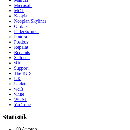
Manual
Microsoft
MOL
Neoplan
Neoplan Skyliner
Onibus
PaderSprinter
Pintura
Postbus
Repaint
Repaints
Saflosen
skin
Support
The BUS
UK
Update
weiß
white
WOS1
YouTube
Statistik
103 Autoren