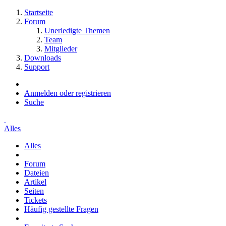
Startseite
Forum
Unerledigte Themen
Team
Mitglieder
Downloads
Support
Anmelden oder registrieren
Suche
Alles
Alles
Forum
Dateien
Artikel
Seiten
Tickets
Häufig gestellte Fragen