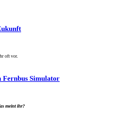
Zukunft
r oft vor.
m Fernbus Simulator
s meint ihr?