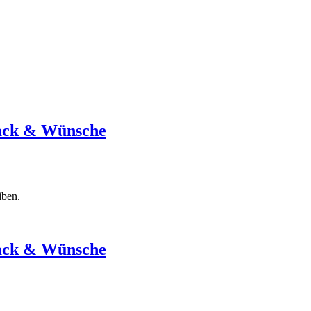
back & Wünsche
iben.
back & Wünsche