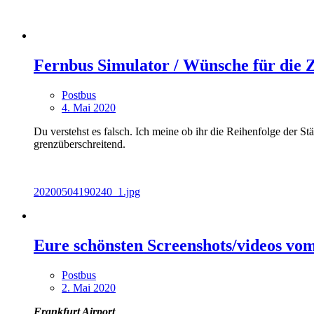
Fernbus Simulator / Wünsche für die 
Postbus
4. Mai 2020
Du verstehst es falsch. Ich meine ob ihr die Reihenfolge der S
grenzüberschreitend.
20200504190240_1.jpg
Eure schönsten Screenshots/videos vo
Postbus
2. Mai 2020
Frankfurt Airport