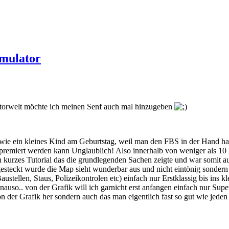
mulator
atorwelt möchte ich meinen Senf auch mal hinzugeben
e ein kleines Kind am Geburtstag, weil man den FBS in der Hand hatt
remiert werden kann Unglaublich! Also innerhalb von weniger als 10 Mi
in kurzes Tutorial das die grundlegenden Sachen zeigte und war somit a
gesteckt wurde die Map sieht wunderbar aus und nicht eintönig sondern 
tellen, Staus, Polizeikontrolen etc) einfach nur Erstklassig bis ins kl
nauso.. von der Grafik will ich garnicht erst anfangen einfach nur Su
on der Grafik her sondern auch das man eigentlich fast so gut wie jede