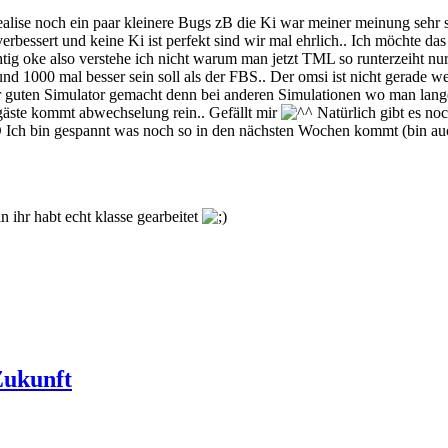
Realise noch ein paar kleinere Bugs zB die Ki war meiner meinung seh
erbessert und keine Ki ist perfekt sind wir mal ehrlich.. Ich möchte da
richtig oke also verstehe ich nicht warum man jetzt TML so runterzeiht nu
und 1000 mal besser sein soll als der FBS.. Der omsi ist nicht gerad
hr guten Simulator gemacht denn bei anderen Simulationen wo man lan
äste kommt abwechselung rein.. Gefällt mir
Natürlich gibt es no
Ich bin gespannt was noch so in den nächsten Wochen kommt (bin au
n ihr habt echt klasse gearbeitet
Zukunft