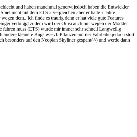
r schlecht und haben manchmal genervt jedoch haben die Entwickler
s Spiel nicht mit dem ETS 2 vergleichen aber er hatte 7 Jahre
r wegen dem.. Ich finde es traurig denn er hat viele gute Features
e weniger verbuggt zudem wird der Omsi auch nur wegen der Modder
ge fahren muss (ETS) wurde mir immer sehr schnell Langweilig
ch andere kleinere Bugs wie zb Pflanzen auf der Fahrbahn jedoch stört
ch besonders auf den Neoplan Skyliner gespant^^) und werde dann