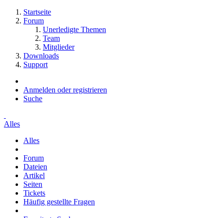
Startseite
Forum
Unerledigte Themen
Team
Mitglieder
Downloads
Support
Anmelden oder registrieren
Suche
Alles
Alles
Forum
Dateien
Artikel
Seiten
Tickets
Häufig gestellte Fragen