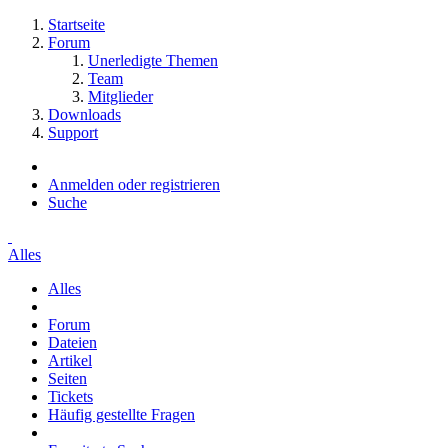
Startseite
Forum
Unerledigte Themen
Team
Mitglieder
Downloads
Support
Anmelden oder registrieren
Suche
Alles
Alles
Forum
Dateien
Artikel
Seiten
Tickets
Häufig gestellte Fragen