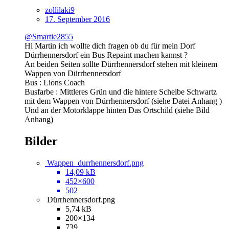
zollilaki9
17. September 2016
@Smartie2855
Hi Martin ich wollte dich fragen ob du für mein Dorf
Dürrhennersdorf ein Bus Repaint machen kannst ?
An beiden Seiten sollte Dürrhennersdorf stehen mit kleinem
Wappen von Dürrhennersdorf
Bus : Lions Coach
Busfarbe : Mittleres Grün und die hintere Scheibe Schwartz
mit dem Wappen von Dürrhennersdorf (siehe Datei Anhang )
Und an der Motorklappe hinten Das Ortschild (siehe Bild
Anhang)
Bilder
Wappen_durrhennersdorf.png
14,09 kB
452×600
502
Dürrhennersdorf.png
5,74 kB
200×134
739