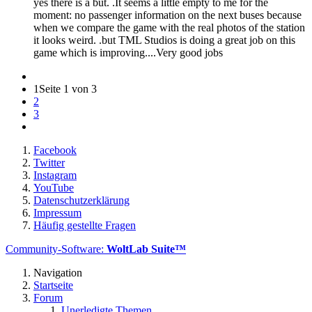
yes there is a but. .It seems a little empty to me for the
moment: no passenger information on the next buses because
when we compare the game with the real photos of the station
it looks weird. .but TML Studios is doing a great job on this
game which is improving....Very good jobs
1
Seite 1 von 3
2
3
Facebook
Twitter
Instagram
YouTube
Datenschutzerklärung
Impressum
Häufig gestellte Fragen
Community-Software:
WoltLab Suite™
Navigation
Startseite
Forum
Unerledigte Themen