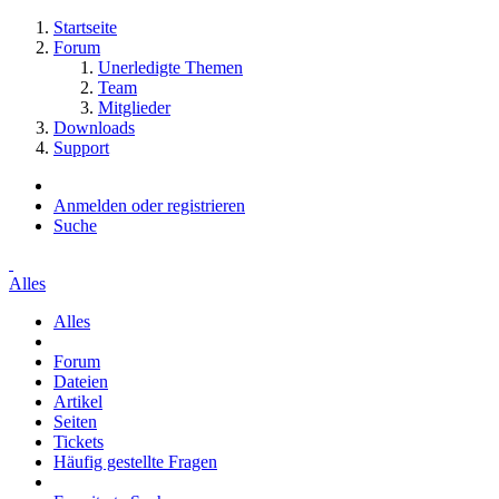
Startseite
Forum
Unerledigte Themen
Team
Mitglieder
Downloads
Support
Anmelden oder registrieren
Suche
Alles
Alles
Forum
Dateien
Artikel
Seiten
Tickets
Häufig gestellte Fragen