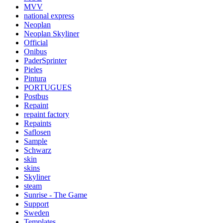
MVV
national express
Neoplan
Neoplan Skyliner
Official
Onibus
PaderSprinter
Pieles
Pintura
PORTUGUES
Postbus
Repaint
repaint factory
Repaints
Saflosen
Sample
Schwarz
skin
skins
Skyliner
steam
Sunrise - The Game
Support
Sweden
Templates