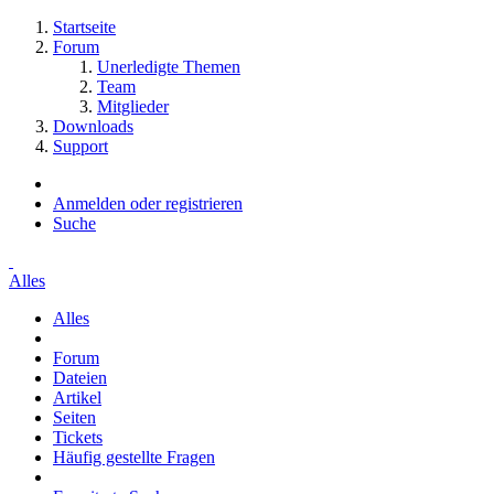
Startseite
Forum
Unerledigte Themen
Team
Mitglieder
Downloads
Support
Anmelden oder registrieren
Suche
Alles
Alles
Forum
Dateien
Artikel
Seiten
Tickets
Häufig gestellte Fragen