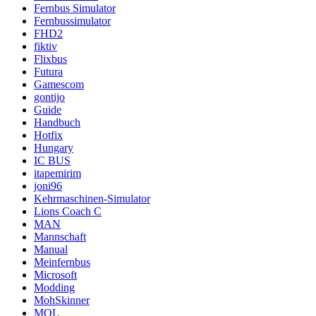
Fernbus Simulator
Fernbussimulator
FHD2
fiktiv
Flixbus
Futura
Gamescom
gontijo
Guide
Handbuch
Hotfix
Hungary
IC BUS
itapemirim
joni96
Kehrmaschinen-Simulator
Lions Coach C
MAN
Mannschaft
Manual
Meinfernbus
Microsoft
Modding
MohSkinner
MOL