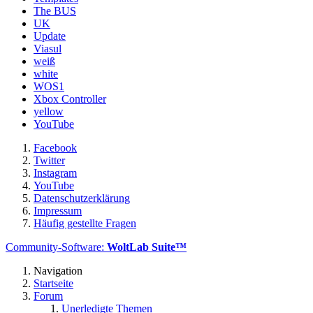
The BUS
UK
Update
Viasul
weiß
white
WOS1
Xbox Controller
yellow
YouTube
Facebook
Twitter
Instagram
YouTube
Datenschutzerklärung
Impressum
Häufig gestellte Fragen
Community-Software:
WoltLab Suite™
Navigation
Startseite
Forum
Unerledigte Themen