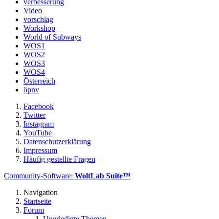
verbesserung
Video
vorschlag
Workshop
World of Subways
WOS1
WOS2
WOS3
WOS4
Österreich
öpnv
Facebook
Twitter
Instagram
YouTube
Datenschutzerklärung
Impressum
Häufig gestellte Fragen
Community-Software:
WoltLab Suite™
Navigation
Startseite
Forum
Unerledigte Themen