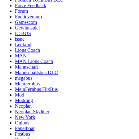
Force Feedback
Forum
Fuerteventura
Gamescom
Gewinnspiel
IC BUS
issue
Lenkrad
Lions Coach
MAN
MAN Lions Coach
Mannschaft
Mannschaftsbus DLC
megabus
Meinfernbus
MeinFernbus FlixBus
Mod
Modding
Neoplan
Neoplan Skyliner
New York
Onibus
Paperboat
Postbus