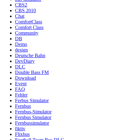
CBS2
CBS 2010
Chat
ComfortClass
Comfort Class
Community
DB
Demo
design
Deutsche Bahn
DevDiary
DLC
Double Bass FM
Download
Event
FAQ
Fehler
Ferbus Simulator
Fernbus
Fernbus-Simulator
Fernbus Simulator
Fernbussimulator
fiktiv
Flixbus
Football Team Bus DLC