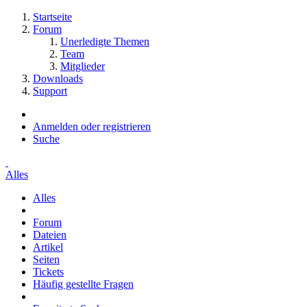
Startseite
Forum
Unerledigte Themen
Team
Mitglieder
Downloads
Support
Anmelden oder registrieren
Suche
Alles
Alles
Forum
Dateien
Artikel
Seiten
Tickets
Häufig gestellte Fragen