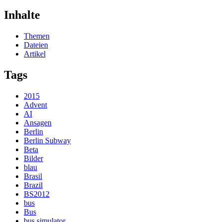
Inhalte
Themen
Dateien
Artikel
Tags
2015
Advent
AI
Ansagen
Berlin
Berlin Subway
Beta
Bilder
blau
Brasil
Brazil
BS2012
bus
Bus
bus simulator