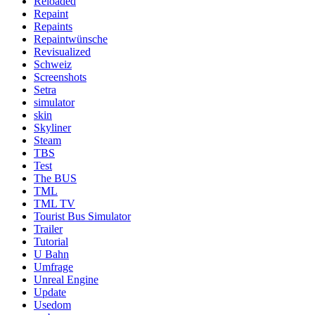
Reloaded
Repaint
Repaints
Repaintwünsche
Revisualized
Schweiz
Screenshots
Setra
simulator
skin
Skyliner
Steam
TBS
Test
The BUS
TML
TML TV
Tourist Bus Simulator
Trailer
Tutorial
U Bahn
Umfrage
Unreal Engine
Update
Usedom