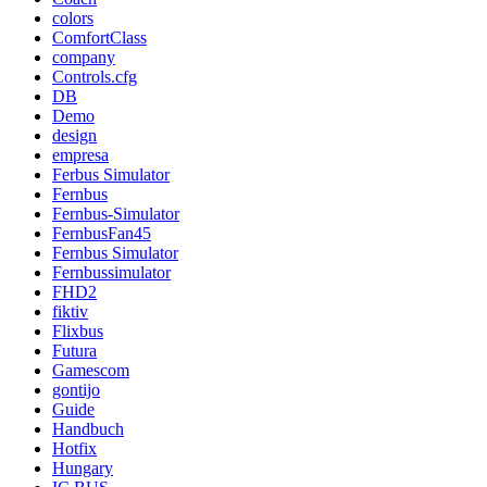
colors
ComfortClass
company
Controls.cfg
DB
Demo
design
empresa
Ferbus Simulator
Fernbus
Fernbus-Simulator
FernbusFan45
Fernbus Simulator
Fernbussimulator
FHD2
fiktiv
Flixbus
Futura
Gamescom
gontijo
Guide
Handbuch
Hotfix
Hungary