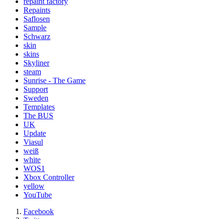
repaint factory
Repaints
Saflosen
Sample
Schwarz
skin
skins
Skyliner
steam
Sunrise - The Game
Support
Sweden
Templates
The BUS
UK
Update
Viasul
weiß
white
WOS1
Xbox Controller
yellow
YouTube
Facebook