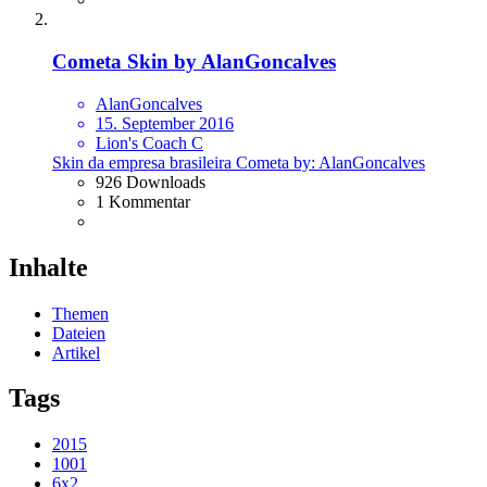
Cometa Skin by AlanGoncalves
AlanGoncalves
15. September 2016
Lion's Coach C
Skin da empresa brasileira Cometa by: AlanGoncalves
926 Downloads
1 Kommentar
Inhalte
Themen
Dateien
Artikel
Tags
2015
1001
6x2