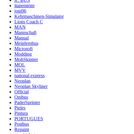
IC BUS
itapemirim
joni96
Kehrmaschinen-Simulator
Lions Coach C
MAN
Mannschaft
Manual
Meinfernbus
Microsoft
Modding
MohSkinner
MOL
MVV
national express
Neoplan
Neoplan Skyliner
Official
Onibus
PaderSprinter
Pieles
Pintura
PORTUGUES
Postbus
Repaint