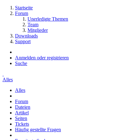
Startseite
Forum
Unerledigte Themen
Team
Mitglieder
Downloads
Support
Anmelden oder registrieren
Suche
Alles
Alles
Forum
Dateien
Artikel
Seiten
Tickets
Häufig gestellte Fragen