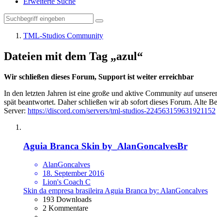
Erweiterte Suche
TML-Studios Community
Dateien mit dem Tag „azul“
Wir schließen dieses Forum, Support ist weiter erreichbar
In den letzten Jahren ist eine große und aktive Community auf unser
spät beantwortet. Daher schließen wir ab sofort dieses Forum. Alte Be
Server:
https://discord.com/servers/tml-studios-224563159631921152
Aguia Branca Skin by_AlanGoncalvesBr
AlanGoncalves
18. September 2016
Lion's Coach C
Skin da empresa brasileira Aguia Branca by: AlanGoncalves
193 Downloads
2 Kommentare