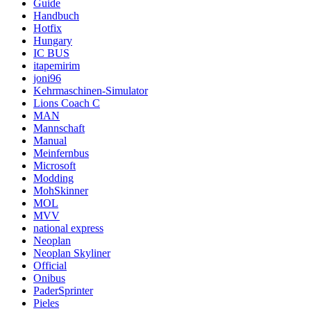
Guide
Handbuch
Hotfix
Hungary
IC BUS
itapemirim
joni96
Kehrmaschinen-Simulator
Lions Coach C
MAN
Mannschaft
Manual
Meinfernbus
Microsoft
Modding
MohSkinner
MOL
MVV
national express
Neoplan
Neoplan Skyliner
Official
Onibus
PaderSprinter
Pieles