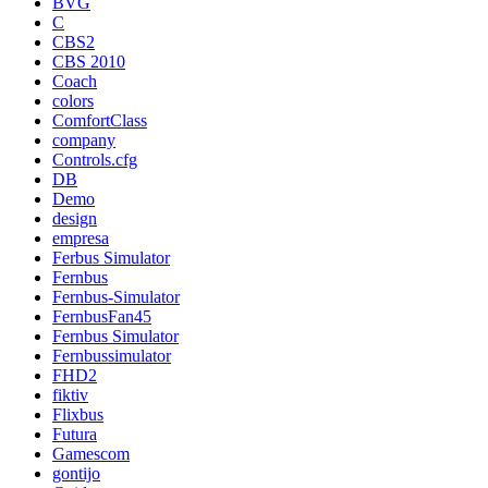
BVG
C
CBS2
CBS 2010
Coach
colors
ComfortClass
company
Controls.cfg
DB
Demo
design
empresa
Ferbus Simulator
Fernbus
Fernbus-Simulator
FernbusFan45
Fernbus Simulator
Fernbussimulator
FHD2
fiktiv
Flixbus
Futura
Gamescom
gontijo