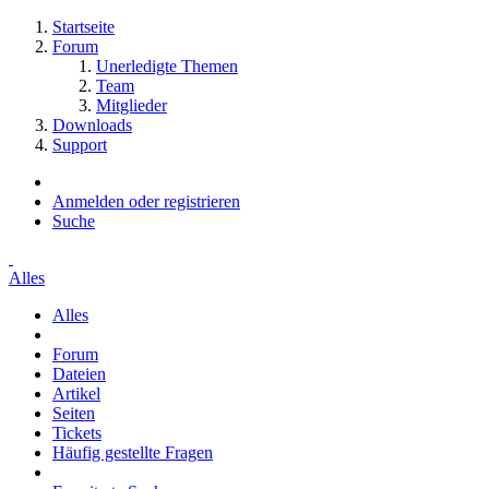
Startseite
Forum
Unerledigte Themen
Team
Mitglieder
Downloads
Support
Anmelden oder registrieren
Suche
Alles
Alles
Forum
Dateien
Artikel
Seiten
Tickets
Häufig gestellte Fragen