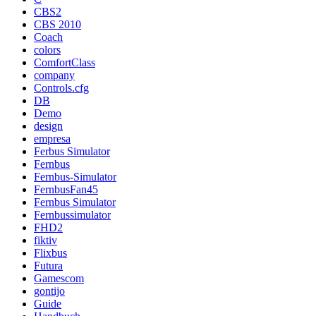
CBS2
CBS 2010
Coach
colors
ComfortClass
company
Controls.cfg
DB
Demo
design
empresa
Ferbus Simulator
Fernbus
Fernbus-Simulator
FernbusFan45
Fernbus Simulator
Fernbussimulator
FHD2
fiktiv
Flixbus
Futura
Gamescom
gontijo
Guide