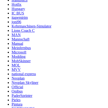
Handbuch
Hotfix
Hungary
IC BUS
itapemirim
joni96
Kehrmaschinen-Simulator
Lions Coach C
MAN
Mannschaft
Manual
Meinfernbus
Microsoft
Modding
MohSkinner
MOL
MVV
national express
Neoplan
Neoplan Skyliner
Official
Onibus
PaderSprinter
Pieles
Pintura