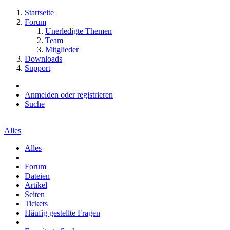
Startseite
Forum
Unerledigte Themen
Team
Mitglieder
Downloads
Support
Anmelden oder registrieren
Suche
Alles
Alles
Forum
Dateien
Artikel
Seiten
Tickets
Häufig gestellte Fragen