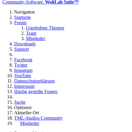
Community-Software:
WoltLab Suite™
Navigation
Startseite
Forum
Unerledigte Themen
Team
Mitglieder
Downloads
Support
Facebook
Twitter
Instagram
YouTube
Datenschutzerklärung
Impressum
Häufig gestellte Fragen
Suche
Optionen
Aktueller Ort
TML-Studios Community
Mitglieder