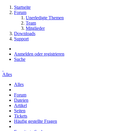
Startseite
Forum
Unerledigte Themen
Team
Mitglieder
Downloads
Support
Anmelden oder registrieren
Suche
Alles
Alles
Forum
Dateien
Artikel
Seiten
Tickets
Häufig gestellte Fragen