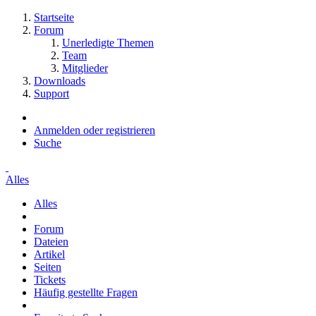
Startseite
Forum
Unerledigte Themen
Team
Mitglieder
Downloads
Support
Anmelden oder registrieren
Suche
Alles
Alles
Forum
Dateien
Artikel
Seiten
Tickets
Häufig gestellte Fragen