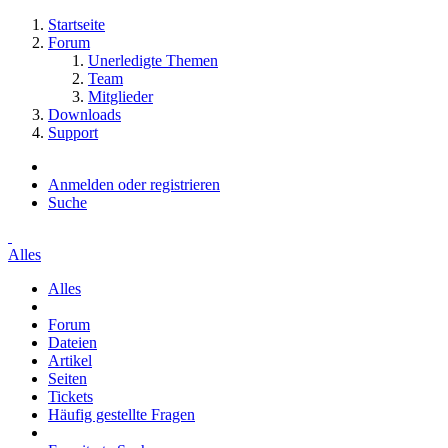
Startseite
Forum
Unerledigte Themen
Team
Mitglieder
Downloads
Support
Anmelden oder registrieren
Suche
Alles
Alles
Forum
Dateien
Artikel
Seiten
Tickets
Häufig gestellte Fragen