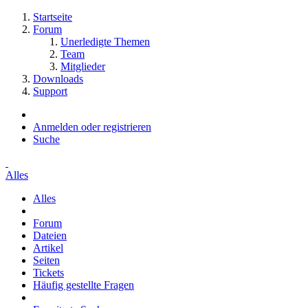
Startseite
Forum
Unerledigte Themen
Team
Mitglieder
Downloads
Support
Anmelden oder registrieren
Suche
Alles
Alles
Forum
Dateien
Artikel
Seiten
Tickets
Häufig gestellte Fragen