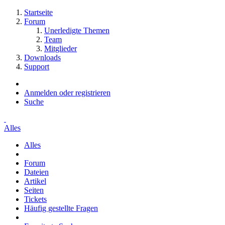
Startseite
Forum
Unerledigte Themen
Team
Mitglieder
Downloads
Support
Anmelden oder registrieren
Suche
Alles
Alles
Forum
Dateien
Artikel
Seiten
Tickets
Häufig gestellte Fragen