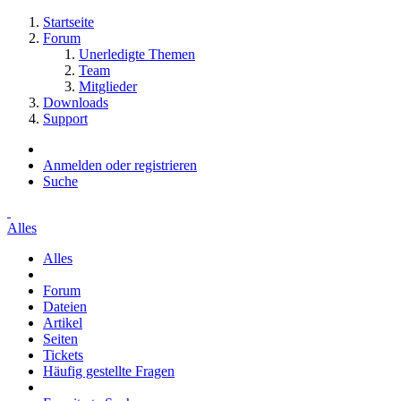
Startseite
Forum
Unerledigte Themen
Team
Mitglieder
Downloads
Support
Anmelden oder registrieren
Suche
Alles
Alles
Forum
Dateien
Artikel
Seiten
Tickets
Häufig gestellte Fragen