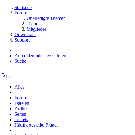
Startseite
Forum
Unerledigte Themen
Team
Mitglieder
Downloads
Support
Anmelden oder registrieren
Suche
Alles
Alles
Forum
Dateien
Artikel
Seiten
Tickets
Häufig gestellte Fragen