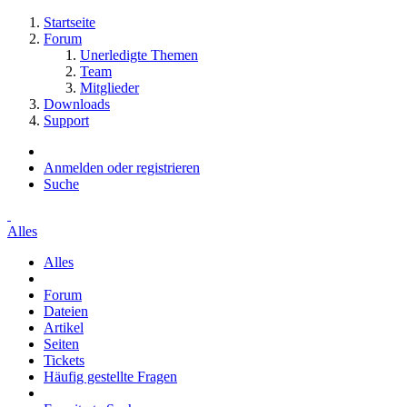
Startseite
Forum
Unerledigte Themen
Team
Mitglieder
Downloads
Support
Anmelden oder registrieren
Suche
Alles
Alles
Forum
Dateien
Artikel
Seiten
Tickets
Häufig gestellte Fragen