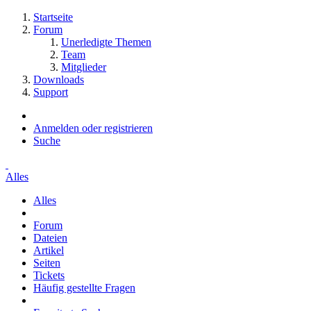
Startseite
Forum
Unerledigte Themen
Team
Mitglieder
Downloads
Support
Anmelden oder registrieren
Suche
Alles
Alles
Forum
Dateien
Artikel
Seiten
Tickets
Häufig gestellte Fragen