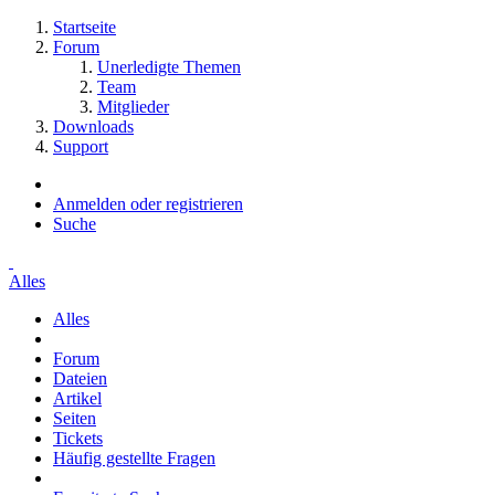
Startseite
Forum
Unerledigte Themen
Team
Mitglieder
Downloads
Support
Anmelden oder registrieren
Suche
Alles
Alles
Forum
Dateien
Artikel
Seiten
Tickets
Häufig gestellte Fragen