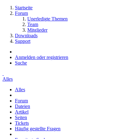
Startseite
Forum
Unerledigte Themen
Team
Mitglieder
Downloads
Support
Anmelden oder registrieren
Suche
Alles
Alles
Forum
Dateien
Artikel
Seiten
Tickets
Häufig gestellte Fragen