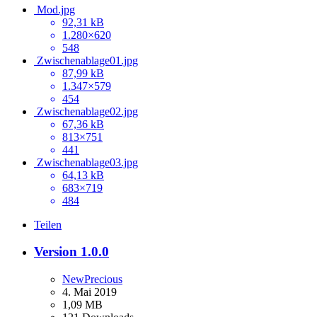
Mod.jpg
92,31 kB
1.280×620
548
Zwischenablage01.jpg
87,99 kB
1.347×579
454
Zwischenablage02.jpg
67,36 kB
813×751
441
Zwischenablage03.jpg
64,13 kB
683×719
484
Teilen
Version 1.0.0
NewPrecious
4. Mai 2019
1,09 MB