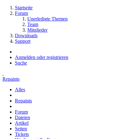
Startseite
Forum
Unerledigte Themen
Team
Mitglieder
Downloads
Support
Anmelden oder registrieren
Suche
Repaints
Alles
Repaints
Forum
Dateien
Artikel
Seiten
Tickets