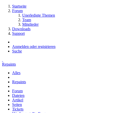
Startseite
Forum
Unerledigte Themen
Team
Mitglieder
Downloads
Support
Anmelden oder registrieren
Suche
Repaints
Alles
Repaints
Forum
Dateien
Artikel
Seiten
Tickets