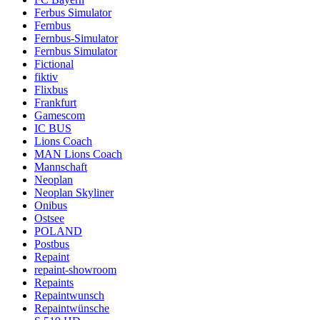
Ferbus Simulator
Fernbus
Fernbus-Simulator
Fernbus Simulator
Fictional
fiktiv
Flixbus
Frankfurt
Gamescom
IC BUS
Lions Coach
MAN Lions Coach
Mannschaft
Neoplan
Neoplan Skyliner
Onibus
Ostsee
POLAND
Postbus
Repaint
repaint-showroom
Repaints
Repaintwunsch
Repaintwünsche