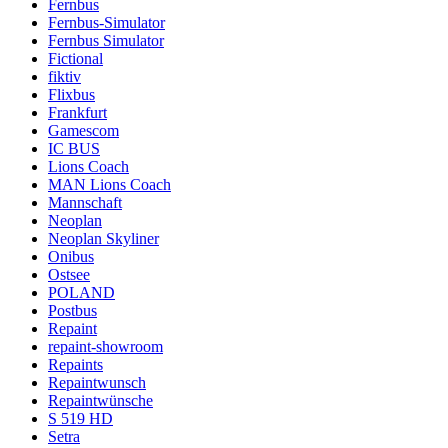
Fernbus
Fernbus-Simulator
Fernbus Simulator
Fictional
fiktiv
Flixbus
Frankfurt
Gamescom
IC BUS
Lions Coach
MAN Lions Coach
Mannschaft
Neoplan
Neoplan Skyliner
Onibus
Ostsee
POLAND
Postbus
Repaint
repaint-showroom
Repaints
Repaintwunsch
Repaintwünsche
S 519 HD
Setra