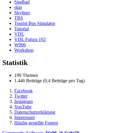
Sindbad
skin
Skyliner
TBS
Tourist Bus Simulator
Tutorial
VDL
VDL Futura 192
W906
Workshop
Statistik
199 Themen
1.446 Beiträge (0,4 Beiträge pro Tag)
Facebook
Twitter
Instagram
YouTube
Datenschutzerklärung
Impressum
Häufig gestellte Fragen
Community-Software:
WoltLab Suite™