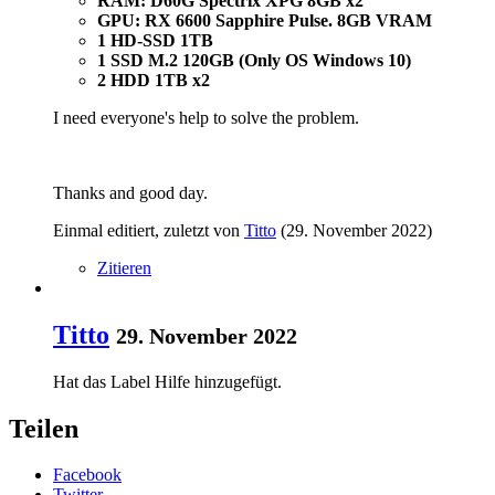
RAM: D60G Spectrix XPG 8GB x2
GPU: RX 6600 Sapphire Pulse. 8GB VRAM
1 HD-SSD 1TB
1 SSD M.2 120GB (Only OS Windows 10)
2 HDD 1TB x2
I need everyone's help to solve the problem.
Thanks and good day.
Einmal editiert, zuletzt von
Titto
(
29. November 2022
)
Zitieren
Titto
29. November 2022
Hat das Label
Hilfe
hinzugefügt.
Teilen
Facebook
Twitter